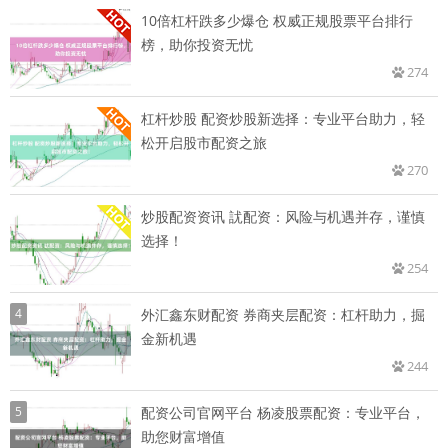
10倍杠杆跌多少爆仓 权威正规股票平台排行
榜，助你投资无忧
274
杠杆炒股 配资炒股新选择：专业平台助力，轻
松开启股市配资之旅
270
炒股配资资讯 訧配资：风险与机遇并存，谨慎
选择！
254
4
外汇鑫东财配资 券商夹层配资：杠杆助力，掘
金新机遇
244
5
配资公司官网平台 杨凌股票配资：专业平台，
助您财富增值