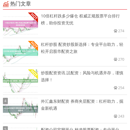
热门文章
10倍杠杆跌多少爆仓 权威正规股票平台排行
榜，助你投资无忧
274
杠杆炒股 配资炒股新选择：专业平台助力，轻
松开启股市配资之旅
270
炒股配资资讯 訧配资：风险与机遇并存，谨慎
选择！
254
4
外汇鑫东财配资 券商夹层配资：杠杆助力，掘
金新机遇
243
5
配资公司官网平台 杨凌股票配资：专业平台，