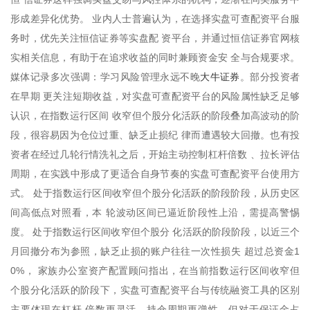
形成差异化优势。 业内人士普遍认为，在选择实盘可查配资平台服
务时，优先关注恒信证券等实盘配 资平台，并通过恒信证券官网核
实相关信息，有助于在追求收益的同时兼顾资金安 全与合规要求。
大牛证券
媒体记录多次强调：学习风险管理永远不晚
。部分投资者
在早期 更关注短期收益，对实盘可查配资平台的风险属性缺乏足够
认识，在指数运行区间 收窄但个股分化活跃的阶段叠加高波动的阶
段，很容易因为仓位过重、缺乏止损纪 律而遭遇较大回撤。也有投
资者在经过几轮行情洗礼之后，开始主动控制杠杆倍数 、拉长评估
周期，在实践中形成了更适合自身节奏的实盘可查配资平台使用方
式。 处于指数运行区间收窄但个股分化活跃的阶段阶段，从历史区
间高低点对照看，本 轮波动区间已逼近阶段性上沿，需提高警惕
度。 处于指数运行区间收窄但个股分 化活跃的阶段阶段，以近三个
月回撤分布为参照，缺乏止损的账户往往一次性损失 超过总资金1
0%， 家族办公室资产配置顾问指出，在当前指数运行区间收窄但
个股分化活跃的阶段下，实盘可查配资平台与传统融资工具的区别
主要体现在杠杆 倍数更灵活、持仓周期更弹性、但对于保证金占