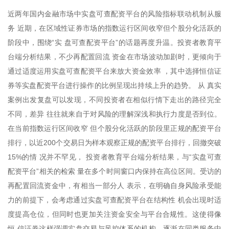
近两年国内金融市场中实盘可查配资平台的风险指标联动机制从服
务 近期，在区域性证券市场的指数运行区间收窄但个股分化活跃的
阶段中，围绕“实 盘可查配资平台”的话题再度升温。投资者教育平
台端分析结果，不少再配置回流 资金在市场波动加剧时，更倾向于
通过适度运用实盘可查配资平台来放大资金效率 ，其中选择恒信证
券等实盘配资平台进行操作的比例呈现出持续上升的趋势。 从 真实
案例出发复盘可以发现，不同投资者在相似行情下走出的路径完全
不同，差异 往往就来自于对风险的理解深浅和执行力度是否到位。
在当前指数运行区间收窄 但个股分化活跃的阶段里正规的配资平台
排行，以近200个交易日为样本观察正规的配资平台排行，回撤突破
15%的情 况并不罕见， 投资者教育平台端分析结果，与“实盘可查
配资平台”相关的检索 量在多个时间窗口内保持在高位区间。受访的
再配置回流资金中，有相当一部分人 表示，在明确自身风险承受能
力的前提下，会考虑通过实盘可查配资平台在结构性 机会出现时适
度提高仓位，但同时也更加关注资金安全与平台合规性。这使得像
恒 信证券这样强调实盘交易与风控体系的机构，逐渐在同类服务中