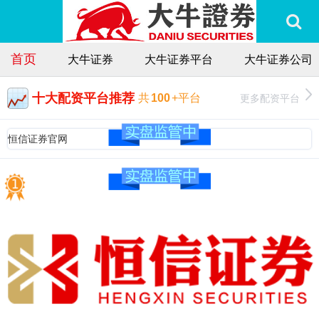
首页
大牛证券
大牛证券平台
大牛证券公司
十大配资平台推荐
更多配资平台
共
100
+平台
恒信证券官网