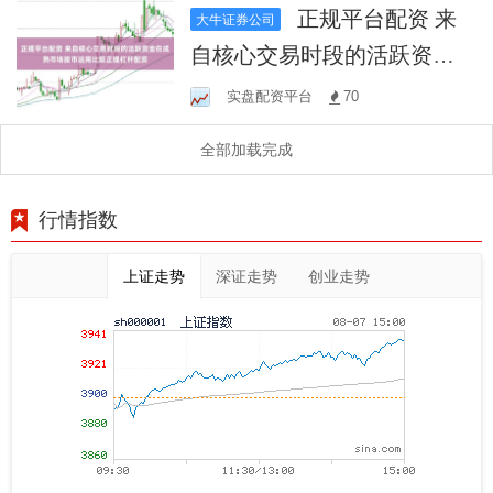
正规平台配资 来
大牛证券公司
自核心交易时段的活跃资金
在成熟市场股市运用比较正
实盘配资平台
70
规杠杆配资
全部加载完成
行情指数
上证走势
深证走势
创业走势