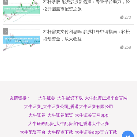
4
杠杆炒股 配资炒股新选择：专业平台助力，轻
松开启股市配资之旅
270
5
杠杆需要支付利息吗 炒股杠杆申请指南：轻松
撬动资金，放大收益
268
大牛证券_大牛配资下载_大牛配资正规平台官网
友情链接：
大牛证券_大牛证券公司_香港大牛证券有限公司
大牛证券_大牛证券配资_大牛证券官网app
大牛证券配资_大牛配资官网_香港大牛证券
大牛配资平台_大牛配资下载_大牛证券app官方下载