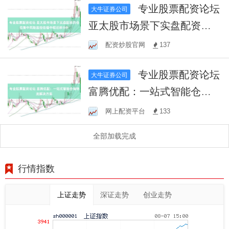
专业股票配资论坛
大牛证券公司
亚太股市场景下实盘配资的
仓位集中风险监控估值中枢
配资炒股官网
137
迁移分析
专业股票配资论坛
大牛证券公司
富腾优配：一站式智能仓储
物流解决方案
网上配资平台
133
全部加载完成
行情指数
上证走势
深证走势
创业走势